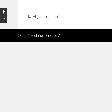
Allgemein
,
Termine
© 2026 Michihenomon e.V.