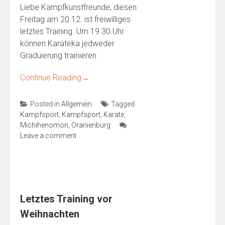
Liebe Kampfkunstfreunde, diesen
Freitag am 20.12. ist freiwilliges
letztes Training. Um 19.30 Uhr
können Karateka jedweder
Graduierung trainieren
Continue Reading
→
Posted in
Allgemein
Tagged
Kampfsport
,
Kampfsport
,
Karate
,
Michihenomon
,
Oranienburg
Leave a comment
Letztes Training vor
Weihnachten