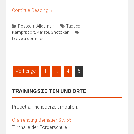
Continue Reading
→
Posted in
Allgemein
Tagged
Kampfsport
,
Karate
,
Shotokan
Leave a comment
Seitennummerierung
Vorherige
1
…
4
5
der
Beiträge
TRAININGSZEITEN UND ORTE
Probetraining jederzeit möglich.
Oranienburg Bernauer Str. 55
Turnhalle der Förderschule