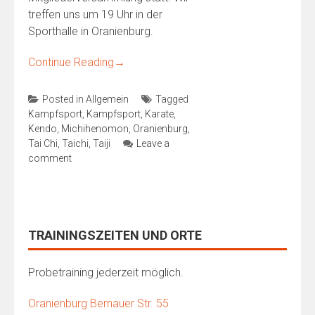
treffen uns um 19 Uhr in der
Sporthalle in Oranienburg.
Continue Reading
→
Posted in
Allgemein
Tagged
Kampfsport
,
Kampfsport
,
Karate
,
Kendo
,
Michihenomon
,
Oranienburg
,
Tai Chi
,
Taichi
,
Taiji
Leave a
comment
TRAININGSZEITEN UND ORTE
Probetraining jederzeit möglich.
Oranienburg Bernauer Str. 55